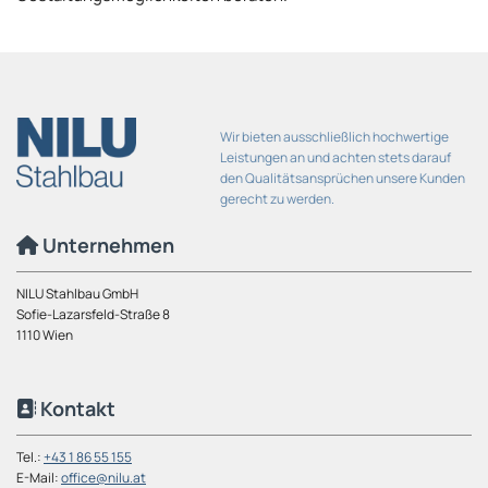
Wir bieten ausschließlich hochwertige
Leistungen an und achten stets darauf
den Qualitätsansprüchen unsere Kunden
gerecht zu werden.
Unternehmen

NILU Stahlbau GmbH
Sofie-Lazarsfeld-Straße 8
1110 Wien
Kontakt

Tel.:
+43 1 86 55 155
E-Mail:
office@nilu.at